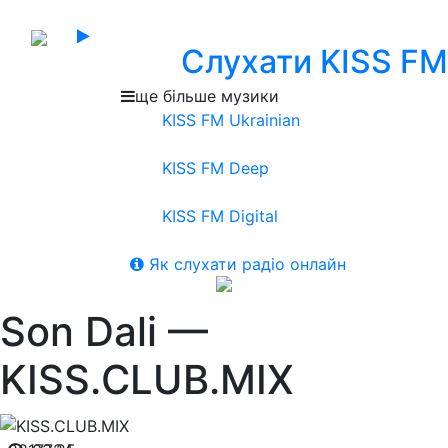
Слухати KISS FM
ще більше музики
KISS FM Ukrainian
KISS FM Deep
KISS FM Digital
Як слухати радіо онлайн
Son Dali —
KISS.CLUB.MIX