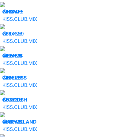
30.07.26
PINGVI
24475
KISS.CLUB.MIX
29.07.26
LES
24889
KISS.CLUB.MIX
28.07.26
MEMFIS
24518
KISS.CLUB.MIX
27.07.26
TIMELESS
30261
KISS.CLUB.MIX
26.07.26
SOROUSH
26317
KISS.CLUB.MIX
25.07.26
MARY'S LAND
29402
KISS.CLUB.MIX