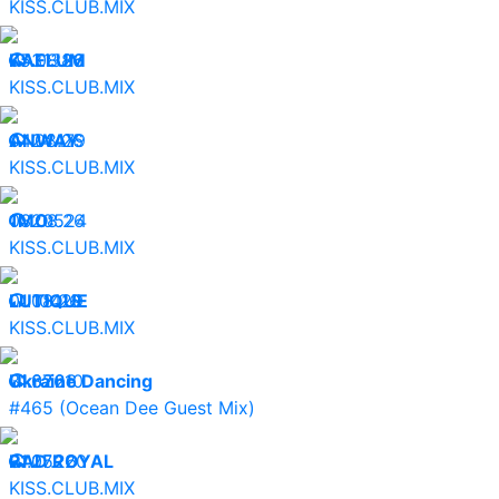
KISS.CLUB.MIX
05.08.26
KAELUM
31386
KISS.CLUB.MIX
04.08.26
ANWAY
24479
KISS.CLUB.MIX
03.08.26
1MO:
20524
KISS.CLUB.MIX
01.08.26
LUTIQUE
10429
KISS.CLUB.MIX
31.07.26
Ukraine Dancing
32610
#465 (Ocean Dee Guest Mix)
31.07.26
RAD ROYAL
25220
KISS.CLUB.MIX