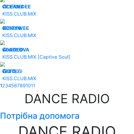
22.07.26
OCEAN DEE
35668
KISS.CLUB.MIX
21.07.26
NØMYWEE
31199
KISS.CLUB.MIX
20.07.26
KOROLOVA
46859
KISS.CLUB.MIX [Captive Soul]
19.07.26
DID’O
41929
KISS.CLUB.MIX
1
2
3
4
5
6
7
8
9
10
11
DANCE RADIO
Потрібна допомога
DANCE RADIO