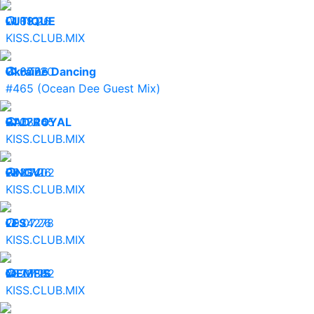
01.08.26
LUTIQUE
8911
KISS.CLUB.MIX
31.07.26
Ukraine Dancing
30720
#465 (Ocean Dee Guest Mix)
31.07.26
RAD ROYAL
23445
KISS.CLUB.MIX
30.07.26
PINGVI
23402
KISS.CLUB.MIX
29.07.26
LES
24278
KISS.CLUB.MIX
28.07.26
MEMFIS
23882
KISS.CLUB.MIX