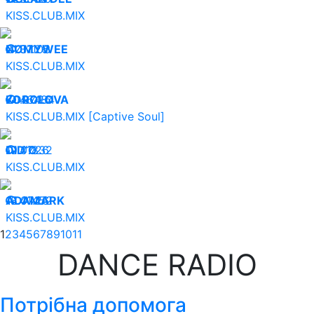
KISS.CLUB.MIX
21.07.26
NØMYWEE
31103
KISS.CLUB.MIX
20.07.26
KOROLOVA
46484
KISS.CLUB.MIX [Captive Soul]
19.07.26
DID’O
41832
KISS.CLUB.MIX
18.07.26
ADAMARK
41452
KISS.CLUB.MIX
1
2
3
4
5
6
7
8
9
10
11
DANCE RADIO
Потрібна допомога