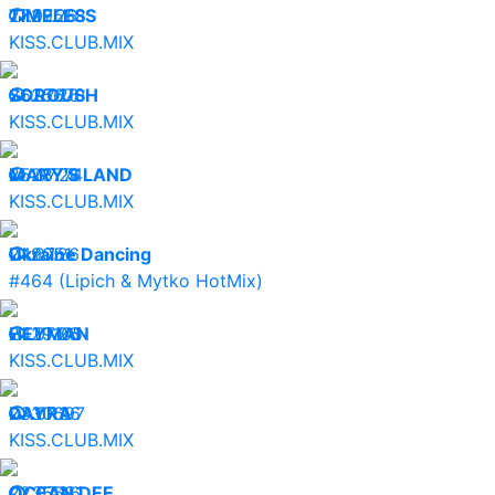
27.07.26
TIMELESS
29568
KISS.CLUB.MIX
26.07.26
SOROUSH
25670
KISS.CLUB.MIX
25.07.26
MARY'S LAND
28774
KISS.CLUB.MIX
24.07.26
Ukraine Dancing
9051
#464 (Lipich & Mytko HotMix)
24.07.26
HEYMAN
29105
KISS.CLUB.MIX
23.07.26
DAYRA
30697
KISS.CLUB.MIX
22.07.26
OCEAN DEE
35581