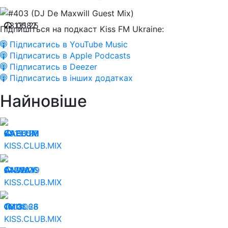
23.05.25
13182
Підпишіться на подкаст Kiss FM Ukraine:
Підписатись в YouTube Music
Підписатись в Apple Podcasts
Підписатись в Deezer
Підписатись в інших додатках
Найновіше
05.08.26
KAELUM
15157
KISS.CLUB.MIX
04.08.26
ANWAY
20649
KISS.CLUB.MIX
03.08.26
1MO:
18068
KISS.CLUB.MIX