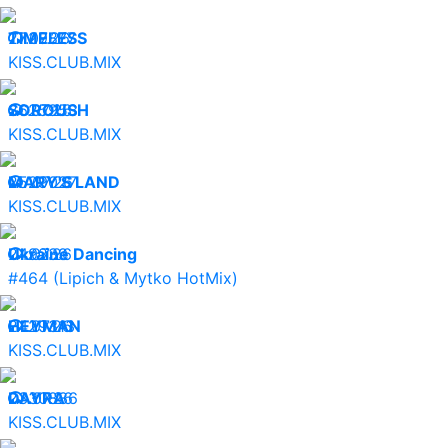
27.07.26
TIMELESS
29877
KISS.CLUB.MIX
26.07.26
SOROUSH
25953
KISS.CLUB.MIX
25.07.26
MARY'S LAND
29027
KISS.CLUB.MIX
24.07.26
Ukraine Dancing
9239
#464 (Lipich & Mytko HotMix)
24.07.26
HEYMAN
29313
KISS.CLUB.MIX
23.07.26
DAYRA
30836
KISS.CLUB.MIX