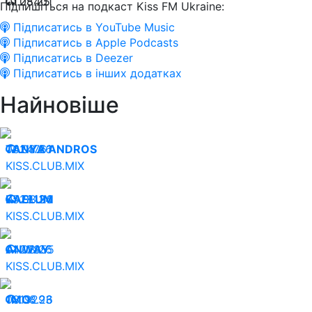
01.08.25
25401
Підпишіться на подкаст Kiss FM Ukraine:
Підписатись в YouTube Music
Підписатись в Apple Podcasts
Підписатись в Deezer
Підписатись в інших додатках
Найновіше
06.08.26
TANYA ANDROS
24761
KISS.CLUB.MIX
05.08.26
KAELUM
28134
KISS.CLUB.MIX
04.08.26
ANWAY
22855
KISS.CLUB.MIX
03.08.26
1MO:
19293