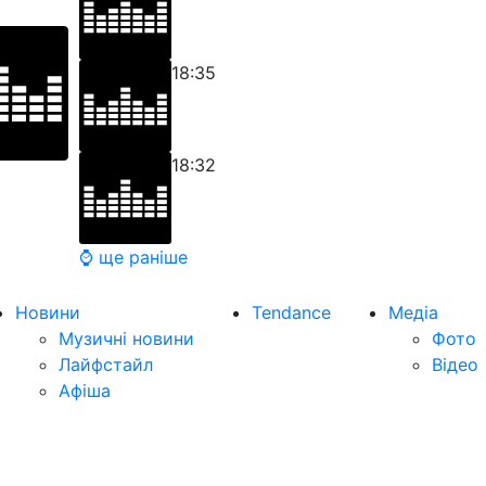
18:35
18:32
⌚ ще раніше
Новини
Tendance
Медіа
Музичні новини
Фото
Лайфстайл
Відео
Афіша