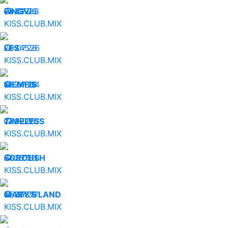
30.07.26
PINGVI
23788
KISS.CLUB.MIX
29.07.26
LES
24526
KISS.CLUB.MIX
28.07.26
MEMFIS
24034
KISS.CLUB.MIX
27.07.26
TIMELESS
29770
KISS.CLUB.MIX
26.07.26
SOROUSH
25781
KISS.CLUB.MIX
25.07.26
MARY'S LAND
28877
KISS.CLUB.MIX