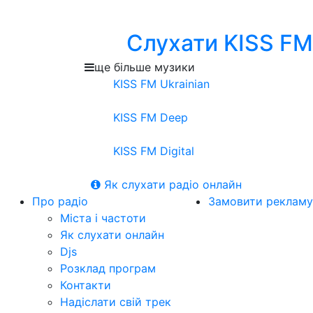
Слухати KISS FM
ще більше музики
KISS FM Ukrainian
KISS FM Deep
KISS FM Digital
Як слухати радіо онлайн
Про радіо
Замовити рекламу
Міста і частоти
Як слухати онлайн
Djs
Розклад програм
Контакти
Надіслати свій трек