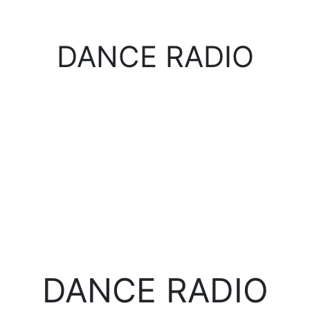
DANCE RADIO
DANCE RADIO