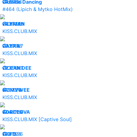
24.07.26
Ukraine Dancing
9141
#464 (Lipich & Mytko HotMix)
24.07.26
HEYMAN
29239
KISS.CLUB.MIX
23.07.26
DAYRA
30767
KISS.CLUB.MIX
22.07.26
OCEAN DEE
35641
KISS.CLUB.MIX
21.07.26
NØMYWEE
31173
KISS.CLUB.MIX
20.07.26
KOROLOVA
46784
KISS.CLUB.MIX [Captive Soul]
19.07.26
DID’O
41896