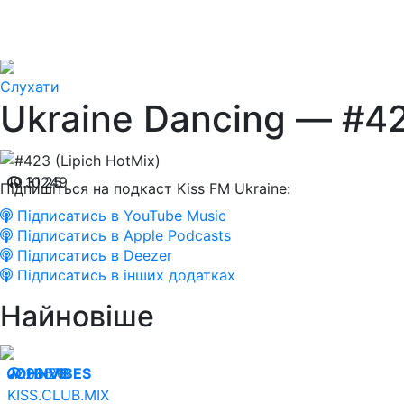
Слухати
Ukraine Dancing — #42
10.10.25
31249
Підпишіться на подкаст Kiss FM Ukraine:
Підписатись в YouTube Music
Підписатись в Apple Podcasts
Підписатись в Deezer
Підписатись в інших додатках
Найновіше
07.08.26
JOHNVIBES
20678
KISS.CLUB.MIX