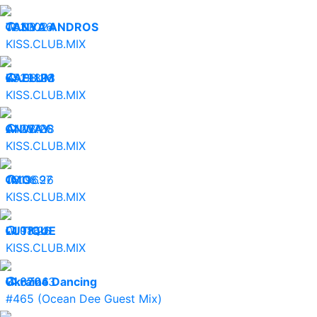
06.08.26
TANYA ANDROS
33024
KISS.CLUB.MIX
05.08.26
KAELUM
29893
KISS.CLUB.MIX
04.08.26
ANWAY
23708
KISS.CLUB.MIX
03.08.26
1MO:
19697
KISS.CLUB.MIX
01.08.26
LUTIQUE
9764
KISS.CLUB.MIX
31.07.26
Ukraine Dancing
32043
#465 (Ocean Dee Guest Mix)