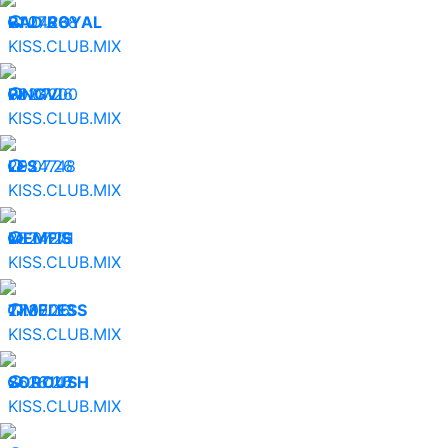
31.07.26
RAD ROYAL
24838
KISS.CLUB.MIX
30.07.26
PINGVI
24200
KISS.CLUB.MIX
29.07.26
LES
24748
KISS.CLUB.MIX
28.07.26
MEMFIS
24271
KISS.CLUB.MIX
27.07.26
TIMELESS
30013
KISS.CLUB.MIX
26.07.26
SOROUSH
26147
KISS.CLUB.MIX