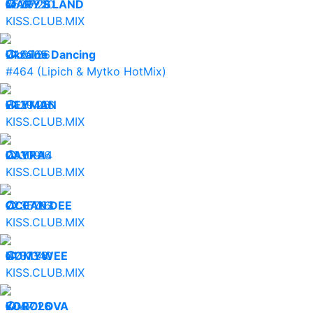
25.07.26
MARY'S LAND
29220
KISS.CLUB.MIX
24.07.26
Ukraine Dancing
9365
#464 (Lipich & Mytko HotMix)
24.07.26
HEYMAN
29426
KISS.CLUB.MIX
23.07.26
DAYRA
30914
KISS.CLUB.MIX
22.07.26
OCEAN DEE
35763
KISS.CLUB.MIX
21.07.26
NØMYWEE
31340
KISS.CLUB.MIX
20.07.26
KOROLOVA
47128