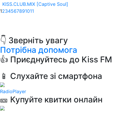
KISS.CLUB.MIX [Captive Soul]
1
2
3
4
5
6
7
8
9
10
11
👇 Зверніть увагу
Потрібна допомога
👍 Приєднуйтесь до Kiss FM
📱 Слухайте зі смартфона
RadioPlayer
🎫 Купуйте квитки онлайн