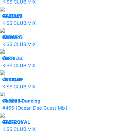
KISS.CLUB.MIX
05.08.26
KAELUM
31465
KISS.CLUB.MIX
04.08.26
ANWAY
24545
KISS.CLUB.MIX
03.08.26
1MO:
20544
KISS.CLUB.MIX
01.08.26
LUTIQUE
10440
KISS.CLUB.MIX
31.07.26
Ukraine Dancing
32634
#465 (Ocean Dee Guest Mix)
31.07.26
RAD ROYAL
25231
KISS.CLUB.MIX