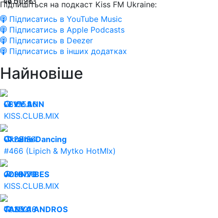
16.01.26
50913
Підпишіться на подкаст Kiss FM Ukraine:
Підписатись в YouTube Music
Підписатись в Apple Podcasts
Підписатись в Deezer
Підписатись в інших додатках
Найновіше
08.08.26
LEVY ANN
1555
KISS.CLUB.MIX
07.08.26
Ukraine Dancing
28154
#466 (Lipich & Mytko HotMIx)
07.08.26
JOHNVIBES
38770
KISS.CLUB.MIX
06.08.26
TANYA ANDROS
35218