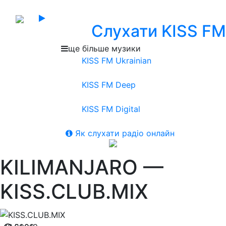
Слухати KISS FM
ще більше музики
KISS FM Ukrainian
KISS FM Deep
KISS FM Digital
Як слухати радіо онлайн
KILIMANJARO —
KISS.CLUB.MIX