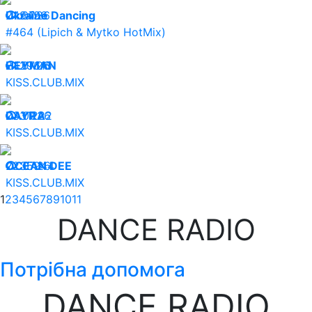
24.07.26
Ukraine Dancing
9496
#464 (Lipich & Mytko HotMix)
24.07.26
HEYMAN
29615
KISS.CLUB.MIX
23.07.26
DAYRA
31222
KISS.CLUB.MIX
22.07.26
OCEAN DEE
35944
KISS.CLUB.MIX
1
2
3
4
5
6
7
8
9
10
11
DANCE RADIO
Потрібна допомога
DANCE RADIO