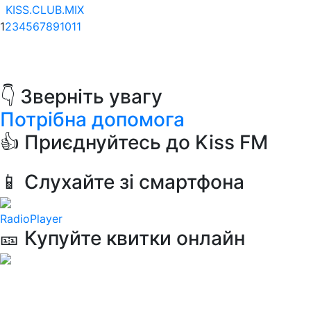
KISS.CLUB.MIX
1
2
3
4
5
6
7
8
9
10
11
👇 Зверніть увагу
Потрібна допомога
👍 Приєднуйтесь до Kiss FM
📱 Слухайте зі смартфона
RadioPlayer
🎫 Купуйте квитки онлайн