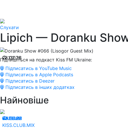
Слухати
Lipich — Doranku Show
28.02.26
13076
Підпишіться на подкаст Kiss FM Ukraine:
Підписатись в YouTube Music
Підписатись в Apple Podcasts
Підписатись в Deezer
Підписатись в інших додатках
Найновіше
05.08.26
KAELUM
15062
KISS.CLUB.MIX