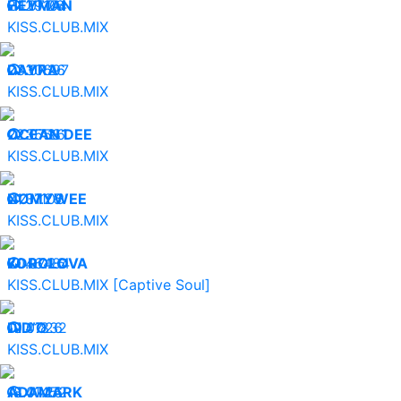
24.07.26
HEYMAN
29104
KISS.CLUB.MIX
23.07.26
DAYRA
30697
KISS.CLUB.MIX
22.07.26
OCEAN DEE
35581
KISS.CLUB.MIX
21.07.26
NØMYWEE
31103
KISS.CLUB.MIX
20.07.26
KOROLOVA
46484
KISS.CLUB.MIX [Captive Soul]
19.07.26
DID’O
41832
KISS.CLUB.MIX
18.07.26
ADAMARK
41452