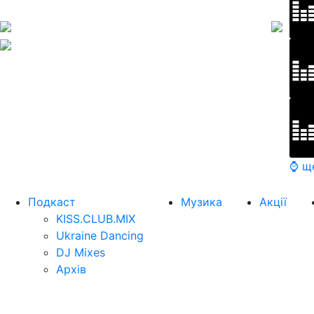
⌚ щ
Подкаст
Музика
Акції
KISS.CLUB.MIX
Ukraine Dancing
DJ Mixes
Архів