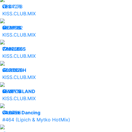
29.07.26
LES
24278
KISS.CLUB.MIX
28.07.26
MEMFIS
23882
KISS.CLUB.MIX
27.07.26
TIMELESS
29568
KISS.CLUB.MIX
26.07.26
SOROUSH
25670
KISS.CLUB.MIX
25.07.26
MARY'S LAND
28774
KISS.CLUB.MIX
24.07.26
Ukraine Dancing
9051
#464 (Lipich & Mytko HotMix)