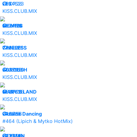
29.07.26
LES
24623
KISS.CLUB.MIX
28.07.26
MEMFIS
24168
KISS.CLUB.MIX
27.07.26
TIMELESS
29875
KISS.CLUB.MIX
26.07.26
SOROUSH
25950
KISS.CLUB.MIX
25.07.26
MARY'S LAND
29025
KISS.CLUB.MIX
24.07.26
Ukraine Dancing
9237
#464 (Lipich & Mytko HotMix)
24.07.26
HEYMAN
29310