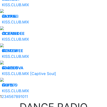
KISS.CLUB.MIX
23.07.26
DAYRA
30833
KISS.CLUB.MIX
22.07.26
OCEAN DEE
35698
KISS.CLUB.MIX
21.07.26
NØMYWEE
31226
KISS.CLUB.MIX
20.07.26
KOROLOVA
46975
KISS.CLUB.MIX [Captive Soul]
19.07.26
DID’O
41979
KISS.CLUB.MIX
1
2
3
4
5
6
7
8
9
10
11
DANCE RADIO