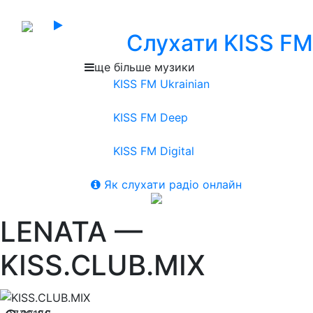
Слухати KISS FM
ще більше музики
KISS FM Ukrainian
KISS FM Deep
KISS FM Digital
Як слухати радіо онлайн
LENATA —
KISS.CLUB.MIX