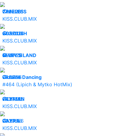
27.07.26
TIMELESS
29905
KISS.CLUB.MIX
26.07.26
SOROUSH
26034
KISS.CLUB.MIX
25.07.26
MARY'S LAND
29051
KISS.CLUB.MIX
24.07.26
Ukraine Dancing
9280
#464 (Lipich & Mytko HotMix)
24.07.26
HEYMAN
29335
KISS.CLUB.MIX
23.07.26
DAYRA
30856
KISS.CLUB.MIX