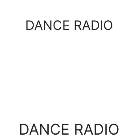
DANCE RADIO
DANCE RADIO