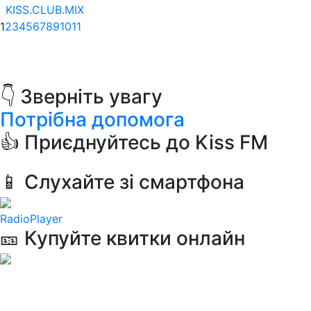
KISS.CLUB.MIX
1
2
3
4
5
6
7
8
9
10
11
👇 Зверніть увагу
Потрібна допомога
👍 Приєднуйтесь до Kiss FM
📱 Слухайте зі смартфона
RadioPlayer
🎫 Купуйте квитки онлайн