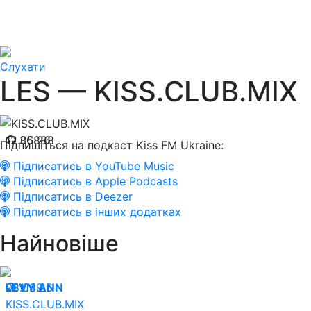
Слухати
LES — KISS.CLUB.MIX
12.05.26
36888
Підпишіться на подкаст Kiss FM Ukraine:
Підписатись в YouTube Music
Підписатись в Apple Podcasts
Підписатись в Deezer
Підписатись в інших додатках
Найновіше
08.08.26
LEVY ANN
1149
KISS.CLUB.MIX