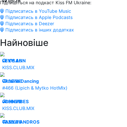
19.05.26
15129
Підпишіться на подкаст Kiss FM Ukraine:
Підписатись в YouTube Music
Підписатись в Apple Podcasts
Підписатись в Deezer
Підписатись в інших додатках
Найновіше
08.08.26
LEVY ANN
1784
KISS.CLUB.MIX
07.08.26
Ukraine Dancing
30766
#466 (Lipich & Mytko HotMIx)
07.08.26
JOHNVIBES
38979
KISS.CLUB.MIX
06.08.26
TANYA ANDROS
35278