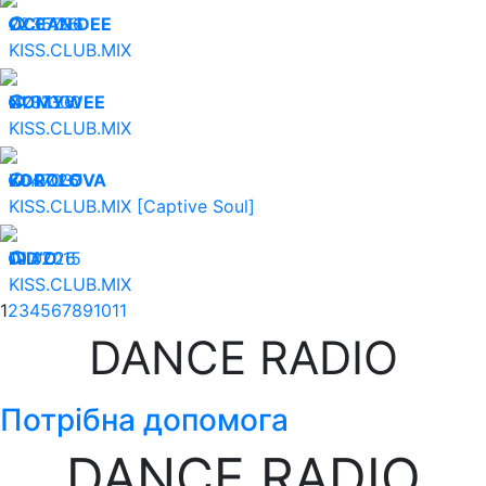
22.07.26
OCEAN DEE
35726
KISS.CLUB.MIX
21.07.26
NØMYWEE
31300
KISS.CLUB.MIX
20.07.26
KOROLOVA
47037
KISS.CLUB.MIX [Captive Soul]
19.07.26
DID’O
42015
KISS.CLUB.MIX
1
2
3
4
5
6
7
8
9
10
11
DANCE RADIO
Потрібна допомога
DANCE RADIO