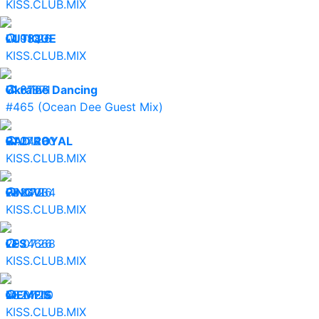
KISS.CLUB.MIX
01.08.26
LUTIQUE
9583
KISS.CLUB.MIX
31.07.26
Ukraine Dancing
31871
#465 (Ocean Dee Guest Mix)
31.07.26
RAD ROYAL
24490
KISS.CLUB.MIX
30.07.26
PINGVI
24034
KISS.CLUB.MIX
29.07.26
LES
24668
KISS.CLUB.MIX
28.07.26
MEMFIS
24210
KISS.CLUB.MIX