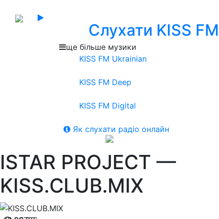
Слухати KISS FM
ще більше музики
KISS FM Ukrainian
KISS FM Deep
KISS FM Digital
Як слухати радіо онлайн
ISTAR PROJECT —
KISS.CLUB.MIX