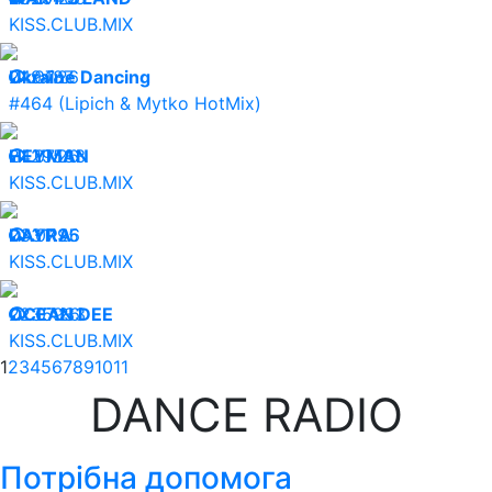
KISS.CLUB.MIX
24.07.26
Ukraine Dancing
9487
#464 (Lipich & Mytko HotMix)
24.07.26
HEYMAN
29583
KISS.CLUB.MIX
23.07.26
DAYRA
31195
KISS.CLUB.MIX
22.07.26
OCEAN DEE
35933
KISS.CLUB.MIX
1
2
3
4
5
6
7
8
9
10
11
DANCE RADIO
Потрібна допомога