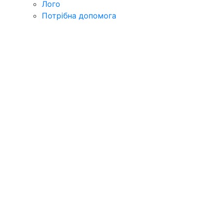
Лого
Потрібна допомога