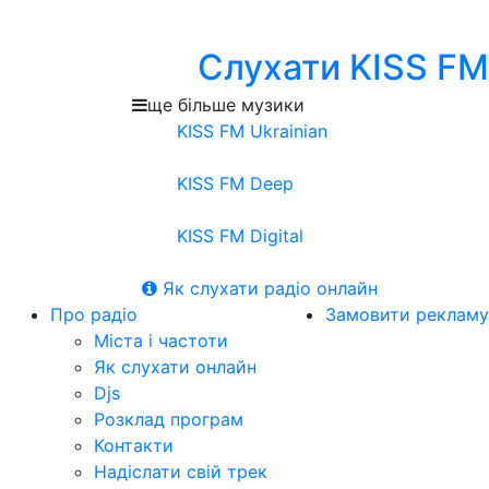
Слухати KISS FM
ще більше музики
KISS FM Ukrainian
KISS FM Deep
KISS FM Digital
Як слухати радіо онлайн
Про радіо
Замовити рекламу
Міста і частоти
Як слухати онлайн
Djs
Розклад програм
Контакти
Надіслати свій трек