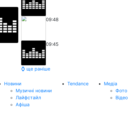
09:48
09:45
⌚ ще раніше
Новини
Tendance
Медіа
Музичні новини
Фото
Лайфстайл
Відео
Афіша