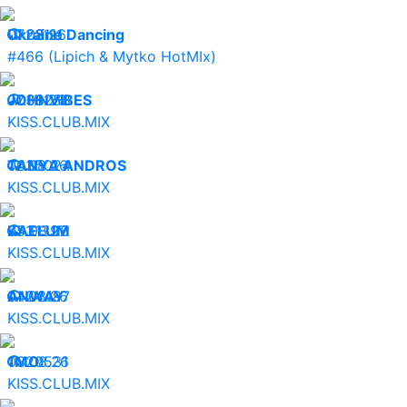
07.08.26
Ukraine Dancing
23111
#466 (Lipich & Mytko HotMIx)
07.08.26
JOHNVIBES
38258
KISS.CLUB.MIX
06.08.26
TANYA ANDROS
35024
KISS.CLUB.MIX
05.08.26
KAELUM
31397
KISS.CLUB.MIX
04.08.26
ANWAY
24497
KISS.CLUB.MIX
03.08.26
1MO:
20531
KISS.CLUB.MIX