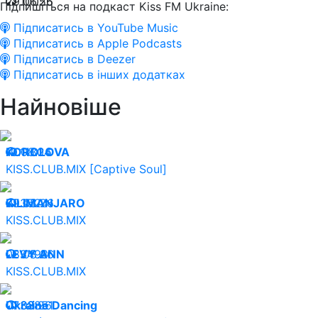
29.06.26
10055
Підпишіться на подкаст Kiss FM Ukraine:
Підписатись в YouTube Music
Підписатись в Apple Podcasts
Підписатись в Deezer
Підписатись в інших додатках
Найновіше
10.08.26
KOROLOVA
11804
KISS.CLUB.MIX [Captive Soul]
09.08.26
KILIMANJARO
3524
KISS.CLUB.MIX
08.08.26
LEVY ANN
3498
KISS.CLUB.MIX
07.08.26
Ukraine Dancing
33851