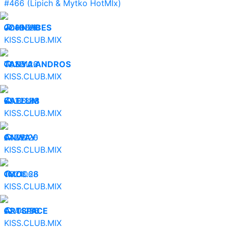
#466 (Lipich & Mytko HotMIx)
07.08.26
JOHNVIBES
40590
KISS.CLUB.MIX
06.08.26
TANYA ANDROS
36122
KISS.CLUB.MIX
05.08.26
KAELUM
32348
KISS.CLUB.MIX
04.08.26
ANWAY
25120
KISS.CLUB.MIX
03.08.26
1MO:
21068
KISS.CLUB.MIX
02.08.26
ARTSPACE
44230
KISS.CLUB.MIX