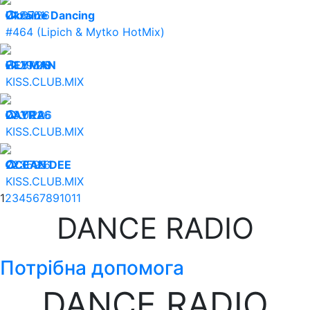
24.07.26
Ukraine Dancing
9501
#464 (Lipich & Mytko HotMix)
24.07.26
HEYMAN
29619
KISS.CLUB.MIX
23.07.26
DAYRA
31226
KISS.CLUB.MIX
22.07.26
OCEAN DEE
35951
KISS.CLUB.MIX
1
2
3
4
5
6
7
8
9
10
11
DANCE RADIO
Потрібна допомога
DANCE RADIO