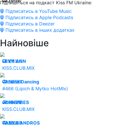
04.07.26
24607
Підпишіться на подкаст Kiss FM Ukraine:
Підписатись в YouTube Music
Підписатись в Apple Podcasts
Підписатись в Deezer
Підписатись в інших додатках
Найновіше
08.08.26
LEVY ANN
1711
KISS.CLUB.MIX
07.08.26
Ukraine Dancing
29531
#466 (Lipich & Mytko HotMIx)
07.08.26
JOHNVIBES
38872
KISS.CLUB.MIX
06.08.26
TANYA ANDROS
35252