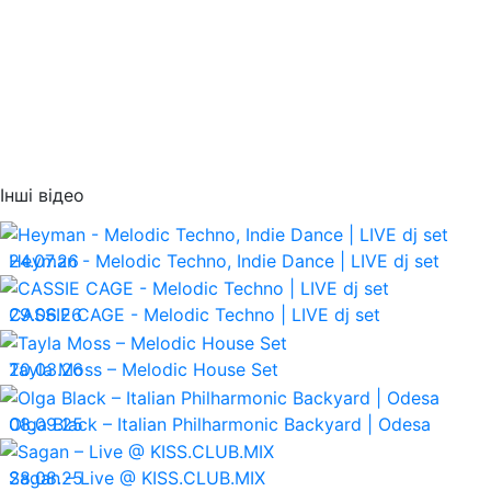
Інші відео
24.07.26
Heyman - Melodic Techno, Indie Dance | LIVE dj set
29.06.26
CASSIE CAGE - Melodic Techno | LIVE dj set
20.03.26
Tayla Moss – Melodic House Set
08.09.25
Olga Black – Italian Philharmonic Backyard | Odesa
28.08.25
Sagan – Live @ KISS.CLUB.MIX