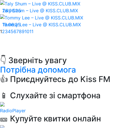
26.06.25
Taly Shum – Live @ KISS.CLUB.MIX
19.06.25
Tommy Lee – Live @ KISS.CLUB.MIX
1
2
3
4
5
6
7
8
9
10
11
👇 Зверніть увагу
Потрібна допомога
👍 Приєднуйтесь до Kiss FM
📱 Слухайте зі смартфона
RadioPlayer
🎫 Купуйте квитки онлайн