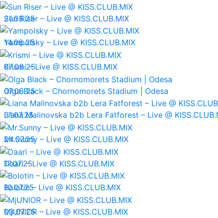
21.08.25
Sun Riser – Live @ KISS.CLUB.MIX
14.08.25
Yampolsky – Live @ KISS.CLUB.MIX
07.08.25
Krismi – Live @ KISS.CLUB.MIX
07.08.25
Olga Black – Chornomorets Stadium | Odesa
31.07.25
Liana Malinovska b2b Lera Fatforest – Live @ KISS.CLUB.
24.07.25
Mr.Sunny – Live @ KISS.CLUB.MIX
17.07.25
Daari – Live @ KISS.CLUB.MIX
10.07.25
Bolotin – Live @ KISS.CLUB.MIX
03.07.25
MjUNIOR – Live @ KISS.CLUB.MIX