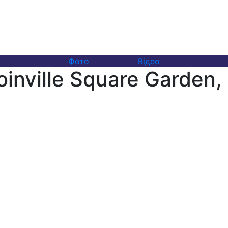
Фото
Відео
inville Square Garden, 