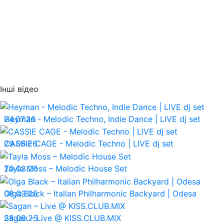
Інші відео
24.07.26
Heyman - Melodic Techno, Indie Dance | LIVE dj set
29.06.26
CASSIE CAGE - Melodic Techno | LIVE dj set
20.03.26
Tayla Moss – Melodic House Set
08.09.25
Olga Black – Italian Philharmonic Backyard | Odesa
28.08.25
Sagan – Live @ KISS.CLUB.MIX