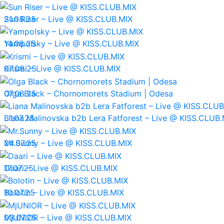
21.08.25
Sun Riser – Live @ KISS.CLUB.MIX
14.08.25
Yampolsky – Live @ KISS.CLUB.MIX
07.08.25
Krismi – Live @ KISS.CLUB.MIX
07.08.25
Olga Black – Chornomorets Stadium | Odesa
31.07.25
Liana Malinovska b2b Lera Fatforest – Live @ KISS.CLUB.
24.07.25
Mr.Sunny – Live @ KISS.CLUB.MIX
17.07.25
Daari – Live @ KISS.CLUB.MIX
10.07.25
Bolotin – Live @ KISS.CLUB.MIX
03.07.25
MjUNIOR – Live @ KISS.CLUB.MIX