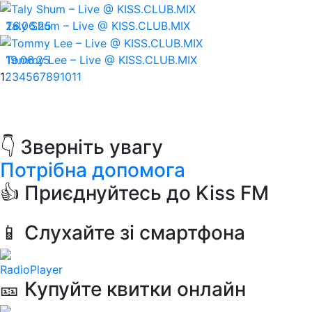
26.06.25
Taly Shum – Live @ KISS.CLUB.MIX
19.06.25
Tommy Lee – Live @ KISS.CLUB.MIX
1
2
3
4
5
6
7
8
9
10
11
👇 Зверніть увагу
Потрібна допомога
👍 Приєднуйтесь до Kiss FM
📱 Слухайте зі смартфона
RadioPlayer
🎫 Купуйте квитки онлайн