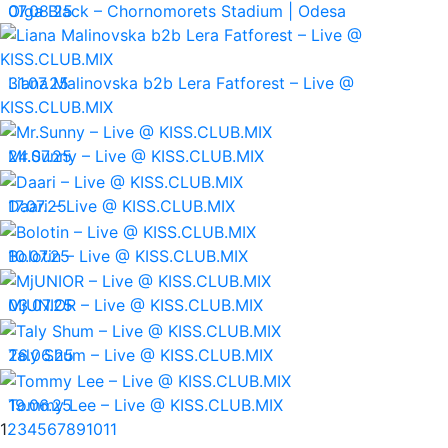
07.08.25
Olga Black – Chornomorets Stadium | Odesa
31.07.25
Liana Malinovska b2b Lera Fatforest – Live @
KISS.CLUB.MIX
24.07.25
Mr.Sunny – Live @ KISS.CLUB.MIX
17.07.25
Daari – Live @ KISS.CLUB.MIX
10.07.25
Bolotin – Live @ KISS.CLUB.MIX
03.07.25
MjUNIOR – Live @ KISS.CLUB.MIX
26.06.25
Taly Shum – Live @ KISS.CLUB.MIX
19.06.25
Tommy Lee – Live @ KISS.CLUB.MIX
1
2
3
4
5
6
7
8
9
10
11