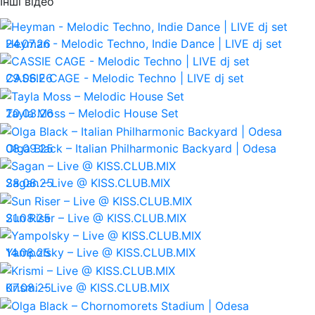
Інші відео
24.07.26
Heyman - Melodic Techno, Indie Dance | LIVE dj set
29.06.26
CASSIE CAGE - Melodic Techno | LIVE dj set
20.03.26
Tayla Moss – Melodic House Set
08.09.25
Olga Black – Italian Philharmonic Backyard | Odesa
28.08.25
Sagan – Live @ KISS.CLUB.MIX
21.08.25
Sun Riser – Live @ KISS.CLUB.MIX
14.08.25
Yampolsky – Live @ KISS.CLUB.MIX
07.08.25
Krismi – Live @ KISS.CLUB.MIX