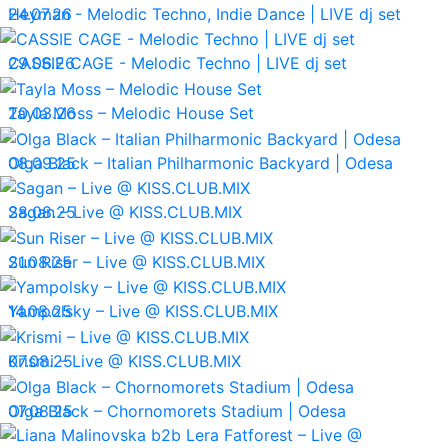
24.07.26
Heyman - Melodic Techno, Indie Dance | LIVE dj set
29.06.26
CASSIE CAGE - Melodic Techno | LIVE dj set
20.03.26
Tayla Moss – Melodic House Set
08.09.25
Olga Black – Italian Philharmonic Backyard | Odesa
28.08.25
Sagan – Live @ KISS.CLUB.MIX
21.08.25
Sun Riser – Live @ KISS.CLUB.MIX
14.08.25
Yampolsky – Live @ KISS.CLUB.MIX
07.08.25
Krismi – Live @ KISS.CLUB.MIX
07.08.25
Olga Black – Chornomorets Stadium | Odesa