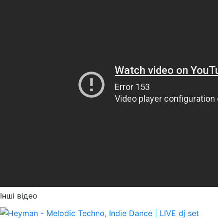
Інші відео