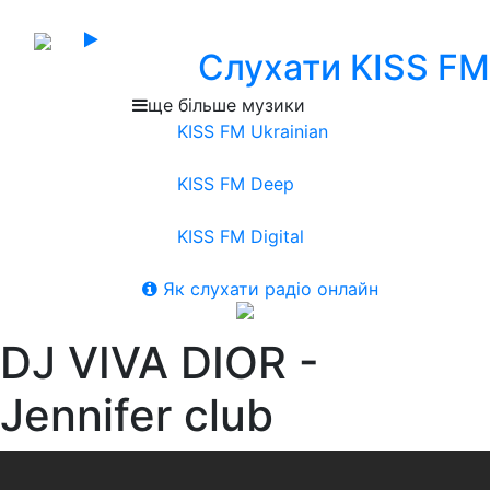
Слухати KISS FM
ще більше музики
KISS FM Ukrainian
KISS FM Deep
KISS FM Digital
Як слухати радіо онлайн
DJ VIVA DIOR -
Jennifer club