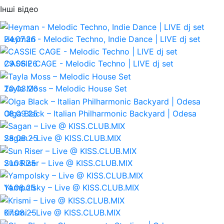
Інші відео
24.07.26
Heyman - Melodic Techno, Indie Dance | LIVE dj set
29.06.26
CASSIE CAGE - Melodic Techno | LIVE dj set
20.03.26
Tayla Moss – Melodic House Set
08.09.25
Olga Black – Italian Philharmonic Backyard | Odesa
28.08.25
Sagan – Live @ KISS.CLUB.MIX
21.08.25
Sun Riser – Live @ KISS.CLUB.MIX
14.08.25
Yampolsky – Live @ KISS.CLUB.MIX
07.08.25
Krismi – Live @ KISS.CLUB.MIX