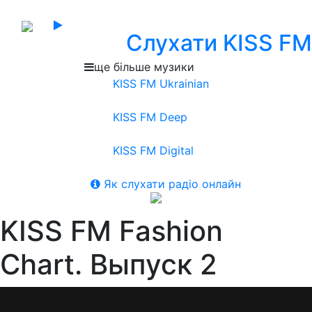
Слухати KISS FM
ще більше музики
KISS FM Ukrainian
KISS FM Deep
KISS FM Digital
Як слухати радіо онлайн
KISS FM Fashion
Chart. Выпуск 2