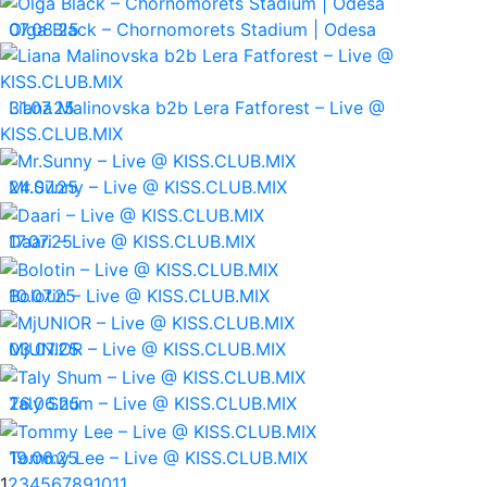
07.08.25
Olga Black – Chornomorets Stadium | Odesa
31.07.25
Liana Malinovska b2b Lera Fatforest – Live @
KISS.CLUB.MIX
24.07.25
Mr.Sunny – Live @ KISS.CLUB.MIX
17.07.25
Daari – Live @ KISS.CLUB.MIX
10.07.25
Bolotin – Live @ KISS.CLUB.MIX
03.07.25
MjUNIOR – Live @ KISS.CLUB.MIX
26.06.25
Taly Shum – Live @ KISS.CLUB.MIX
19.06.25
Tommy Lee – Live @ KISS.CLUB.MIX
1
2
3
4
5
6
7
8
9
10
11