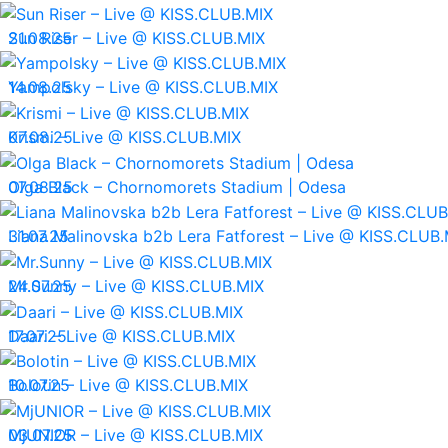
21.08.25
Sun Riser – Live @ KISS.CLUB.MIX
14.08.25
Yampolsky – Live @ KISS.CLUB.MIX
07.08.25
Krismi – Live @ KISS.CLUB.MIX
07.08.25
Olga Black – Chornomorets Stadium | Odesa
31.07.25
Liana Malinovska b2b Lera Fatforest – Live @ KISS.CLUB.
24.07.25
Mr.Sunny – Live @ KISS.CLUB.MIX
17.07.25
Daari – Live @ KISS.CLUB.MIX
10.07.25
Bolotin – Live @ KISS.CLUB.MIX
03.07.25
MjUNIOR – Live @ KISS.CLUB.MIX