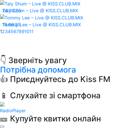
26.06.25
Taly Shum – Live @ KISS.CLUB.MIX
19.06.25
Tommy Lee – Live @ KISS.CLUB.MIX
1
2
3
4
5
6
7
8
9
10
11
👇 Зверніть увагу
Потрібна допомога
👍 Приєднуйтесь до Kiss FM
📱 Слухайте зі смартфона
RadioPlayer
🎫 Купуйте квитки онлайн