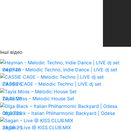
Інші відео
24.07.26
Heyman - Melodic Techno, Indie Dance | LIVE dj set
29.06.26
CASSIE CAGE - Melodic Techno | LIVE dj set
20.03.26
Tayla Moss – Melodic House Set
08.09.25
Olga Black – Italian Philharmonic Backyard | Odesa
28.08.25
Sagan – Live @ KISS.CLUB.MIX