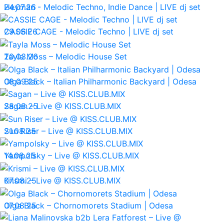
24.07.26
Heyman - Melodic Techno, Indie Dance | LIVE dj set
29.06.26
CASSIE CAGE - Melodic Techno | LIVE dj set
20.03.26
Tayla Moss – Melodic House Set
08.09.25
Olga Black – Italian Philharmonic Backyard | Odesa
28.08.25
Sagan – Live @ KISS.CLUB.MIX
21.08.25
Sun Riser – Live @ KISS.CLUB.MIX
14.08.25
Yampolsky – Live @ KISS.CLUB.MIX
07.08.25
Krismi – Live @ KISS.CLUB.MIX
07.08.25
Olga Black – Chornomorets Stadium | Odesa