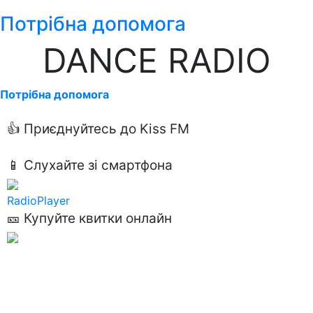
Потрібна допомога
DANCE RADIO
Потрібна допомога
👍 Приєднуйтесь до Kiss FM
📱 Слухайте зі смартфона
RadioPlayer
🎫 Купуйте квитки онлайн