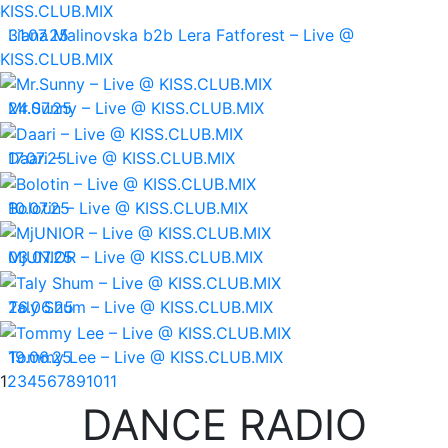
31.07.25
Liana Malinovska b2b Lera Fatforest – Live @
KISS.CLUB.MIX
24.07.25
Mr.Sunny – Live @ KISS.CLUB.MIX
17.07.25
Daari – Live @ KISS.CLUB.MIX
10.07.25
Bolotin – Live @ KISS.CLUB.MIX
03.07.25
MjUNIOR – Live @ KISS.CLUB.MIX
26.06.25
Taly Shum – Live @ KISS.CLUB.MIX
19.06.25
Tommy Lee – Live @ KISS.CLUB.MIX
1
2
3
4
5
6
7
8
9
10
11
DANCE RADIO