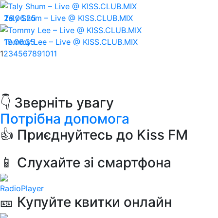
26.06.25
Taly Shum – Live @ KISS.CLUB.MIX
19.06.25
Tommy Lee – Live @ KISS.CLUB.MIX
1
2
3
4
5
6
7
8
9
10
11
👇 Зверніть увагу
Потрібна допомога
👍 Приєднуйтесь до Kiss FM
📱 Слухайте зі смартфона
RadioPlayer
🎫 Купуйте квитки онлайн