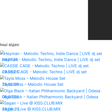
Інші відео
24.07.26
Heyman - Melodic Techno, Indie Dance | LIVE dj set
29.06.26
CASSIE CAGE - Melodic Techno | LIVE dj set
20.03.26
Tayla Moss – Melodic House Set
08.09.25
Olga Black – Italian Philharmonic Backyard | Odesa
28.08.25
Sagan – Live @ KISS.CLUB.MIX