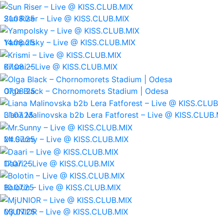
21.08.25
Sun Riser – Live @ KISS.CLUB.MIX
14.08.25
Yampolsky – Live @ KISS.CLUB.MIX
07.08.25
Krismi – Live @ KISS.CLUB.MIX
07.08.25
Olga Black – Chornomorets Stadium | Odesa
31.07.25
Liana Malinovska b2b Lera Fatforest – Live @ KISS.CLUB.
24.07.25
Mr.Sunny – Live @ KISS.CLUB.MIX
17.07.25
Daari – Live @ KISS.CLUB.MIX
10.07.25
Bolotin – Live @ KISS.CLUB.MIX
03.07.25
MjUNIOR – Live @ KISS.CLUB.MIX