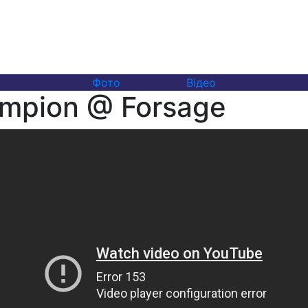
Фото
Відео
ampion @ Forsage