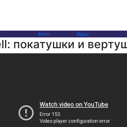
Фото
Відео
ll: покатушки и верту