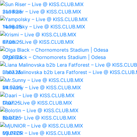
21.08.25
Sun Riser – Live @ KISS.CLUB.MIX
14.08.25
Yampolsky – Live @ KISS.CLUB.MIX
07.08.25
Krismi – Live @ KISS.CLUB.MIX
07.08.25
Olga Black – Chornomorets Stadium | Odesa
31.07.25
Liana Malinovska b2b Lera Fatforest – Live @ KISS.CLUB.
24.07.25
Mr.Sunny – Live @ KISS.CLUB.MIX
17.07.25
Daari – Live @ KISS.CLUB.MIX
10.07.25
Bolotin – Live @ KISS.CLUB.MIX
03.07.25
MjUNIOR – Live @ KISS.CLUB.MIX