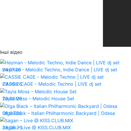
Інші відео
24.07.26
Heyman - Melodic Techno, Indie Dance | LIVE dj set
29.06.26
CASSIE CAGE - Melodic Techno | LIVE dj set
20.03.26
Tayla Moss – Melodic House Set
08.09.25
Olga Black – Italian Philharmonic Backyard | Odesa
28.08.25
Sagan – Live @ KISS.CLUB.MIX