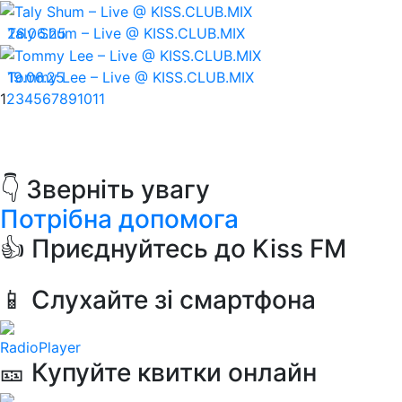
26.06.25
Taly Shum – Live @ KISS.CLUB.MIX
19.06.25
Tommy Lee – Live @ KISS.CLUB.MIX
1
2
3
4
5
6
7
8
9
10
11
👇 Зверніть увагу
Потрібна допомога
👍 Приєднуйтесь до Kiss FM
📱 Слухайте зі смартфона
RadioPlayer
🎫 Купуйте квитки онлайн