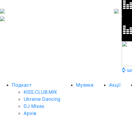
⌚ щ
Подкаст
Музика
Акції
KISS.CLUB.MIX
Ukraine Dancing
DJ Mixes
Архів