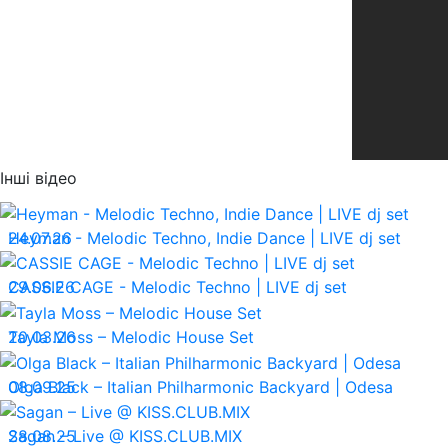
Інші відео
24.07.26
Heyman - Melodic Techno, Indie Dance | LIVE dj set
29.06.26
CASSIE CAGE - Melodic Techno | LIVE dj set
20.03.26
Tayla Moss – Melodic House Set
08.09.25
Olga Black – Italian Philharmonic Backyard | Odesa
28.08.25
Sagan – Live @ KISS.CLUB.MIX