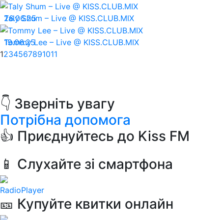
26.06.25
Taly Shum – Live @ KISS.CLUB.MIX
19.06.25
Tommy Lee – Live @ KISS.CLUB.MIX
1
2
3
4
5
6
7
8
9
10
11
👇 Зверніть увагу
Потрібна допомога
👍 Приєднуйтесь до Kiss FM
📱 Слухайте зі смартфона
RadioPlayer
🎫 Купуйте квитки онлайн