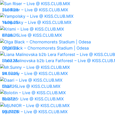
21.08.25
Sun Riser – Live @ KISS.CLUB.MIX
14.08.25
Yampolsky – Live @ KISS.CLUB.MIX
07.08.25
Krismi – Live @ KISS.CLUB.MIX
07.08.25
Olga Black – Chornomorets Stadium | Odesa
31.07.25
Liana Malinovska b2b Lera Fatforest – Live @ KISS.CLUB.
24.07.25
Mr.Sunny – Live @ KISS.CLUB.MIX
17.07.25
Daari – Live @ KISS.CLUB.MIX
10.07.25
Bolotin – Live @ KISS.CLUB.MIX
03.07.25
MjUNIOR – Live @ KISS.CLUB.MIX