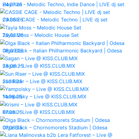
24.07.26
Heyman - Melodic Techno, Indie Dance | LIVE dj set
29.06.26
CASSIE CAGE - Melodic Techno | LIVE dj set
20.03.26
Tayla Moss – Melodic House Set
08.09.25
Olga Black – Italian Philharmonic Backyard | Odesa
28.08.25
Sagan – Live @ KISS.CLUB.MIX
21.08.25
Sun Riser – Live @ KISS.CLUB.MIX
14.08.25
Yampolsky – Live @ KISS.CLUB.MIX
07.08.25
Krismi – Live @ KISS.CLUB.MIX
07.08.25
Olga Black – Chornomorets Stadium | Odesa