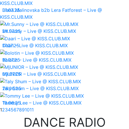
31.07.25
Liana Malinovska b2b Lera Fatforest – Live @
KISS.CLUB.MIX
24.07.25
Mr.Sunny – Live @ KISS.CLUB.MIX
17.07.25
Daari – Live @ KISS.CLUB.MIX
10.07.25
Bolotin – Live @ KISS.CLUB.MIX
03.07.25
MjUNIOR – Live @ KISS.CLUB.MIX
26.06.25
Taly Shum – Live @ KISS.CLUB.MIX
19.06.25
Tommy Lee – Live @ KISS.CLUB.MIX
1
2
3
4
5
6
7
8
9
10
11
DANCE RADIO