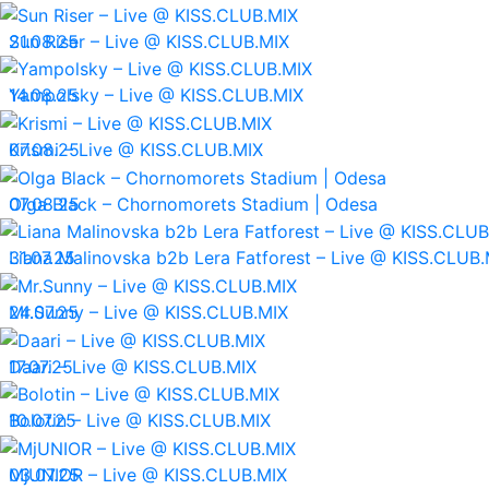
21.08.25
Sun Riser – Live @ KISS.CLUB.MIX
14.08.25
Yampolsky – Live @ KISS.CLUB.MIX
07.08.25
Krismi – Live @ KISS.CLUB.MIX
07.08.25
Olga Black – Chornomorets Stadium | Odesa
31.07.25
Liana Malinovska b2b Lera Fatforest – Live @ KISS.CLUB.
24.07.25
Mr.Sunny – Live @ KISS.CLUB.MIX
17.07.25
Daari – Live @ KISS.CLUB.MIX
10.07.25
Bolotin – Live @ KISS.CLUB.MIX
03.07.25
MjUNIOR – Live @ KISS.CLUB.MIX