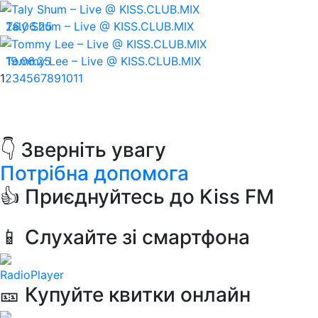
26.06.25
Taly Shum – Live @ KISS.CLUB.MIX
19.06.25
Tommy Lee – Live @ KISS.CLUB.MIX
1
2
3
4
5
6
7
8
9
10
11
👇 Зверніть увагу
Потрібна допомога
👍 Приєднуйтесь до Kiss FM
📱 Слухайте зі смартфона
RadioPlayer
🎫 Купуйте квитки онлайн