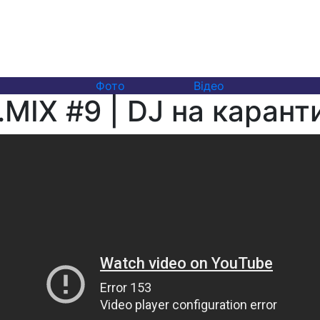
Фото
Відео
MIX #9 | DJ на карант