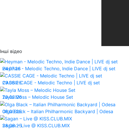
Інші відео
24.07.26
Heyman - Melodic Techno, Indie Dance | LIVE dj set
29.06.26
CASSIE CAGE - Melodic Techno | LIVE dj set
20.03.26
Tayla Moss – Melodic House Set
08.09.25
Olga Black – Italian Philharmonic Backyard | Odesa
28.08.25
Sagan – Live @ KISS.CLUB.MIX