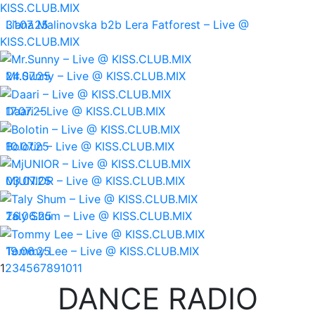
31.07.25
Liana Malinovska b2b Lera Fatforest – Live @
KISS.CLUB.MIX
24.07.25
Mr.Sunny – Live @ KISS.CLUB.MIX
17.07.25
Daari – Live @ KISS.CLUB.MIX
10.07.25
Bolotin – Live @ KISS.CLUB.MIX
03.07.25
MjUNIOR – Live @ KISS.CLUB.MIX
26.06.25
Taly Shum – Live @ KISS.CLUB.MIX
19.06.25
Tommy Lee – Live @ KISS.CLUB.MIX
1
2
3
4
5
6
7
8
9
10
11
DANCE RADIO