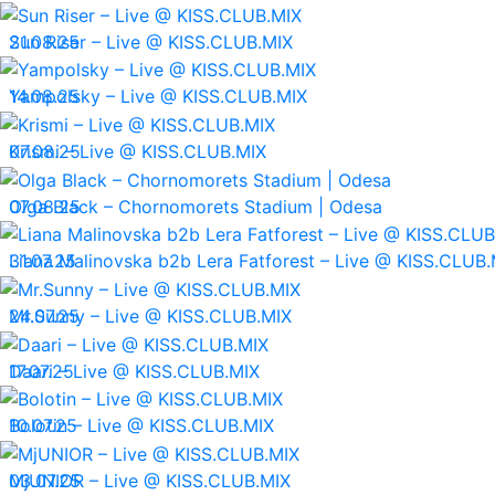
21.08.25
Sun Riser – Live @ KISS.CLUB.MIX
14.08.25
Yampolsky – Live @ KISS.CLUB.MIX
07.08.25
Krismi – Live @ KISS.CLUB.MIX
07.08.25
Olga Black – Chornomorets Stadium | Odesa
31.07.25
Liana Malinovska b2b Lera Fatforest – Live @ KISS.CLUB.
24.07.25
Mr.Sunny – Live @ KISS.CLUB.MIX
17.07.25
Daari – Live @ KISS.CLUB.MIX
10.07.25
Bolotin – Live @ KISS.CLUB.MIX
03.07.25
MjUNIOR – Live @ KISS.CLUB.MIX