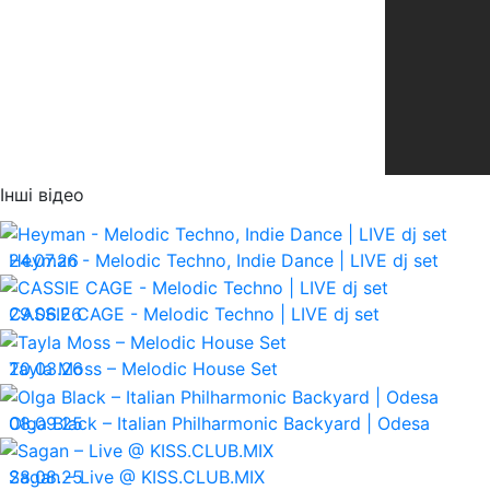
Інші відео
24.07.26
Heyman - Melodic Techno, Indie Dance | LIVE dj set
29.06.26
CASSIE CAGE - Melodic Techno | LIVE dj set
20.03.26
Tayla Moss – Melodic House Set
08.09.25
Olga Black – Italian Philharmonic Backyard | Odesa
28.08.25
Sagan – Live @ KISS.CLUB.MIX