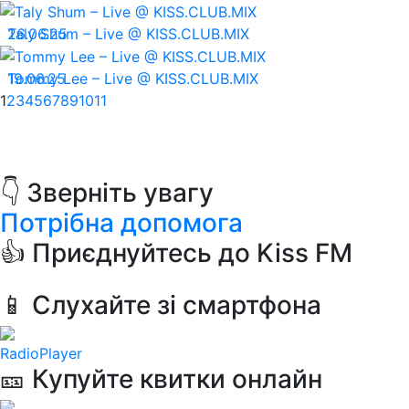
26.06.25
Taly Shum – Live @ KISS.CLUB.MIX
19.06.25
Tommy Lee – Live @ KISS.CLUB.MIX
1
2
3
4
5
6
7
8
9
10
11
👇 Зверніть увагу
Потрібна допомога
👍 Приєднуйтесь до Kiss FM
📱 Слухайте зі смартфона
RadioPlayer
🎫 Купуйте квитки онлайн