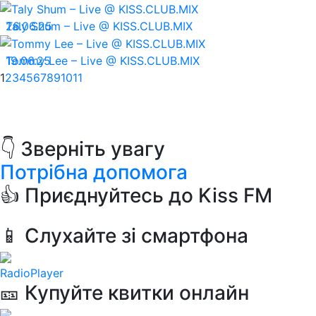
26.06.25
Taly Shum – Live @ KISS.CLUB.MIX
19.06.25
Tommy Lee – Live @ KISS.CLUB.MIX
1
2
3
4
5
6
7
8
9
10
11
👇 Зверніть увагу
Потрібна допомога
👍 Приєднуйтесь до Kiss FM
📱 Слухайте зі смартфона
RadioPlayer
🎫 Купуйте квитки онлайн