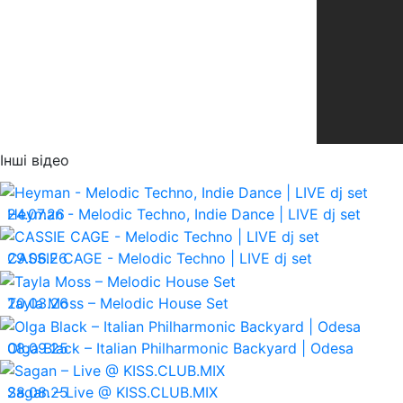
Інші відео
24.07.26
Heyman - Melodic Techno, Indie Dance | LIVE dj set
29.06.26
CASSIE CAGE - Melodic Techno | LIVE dj set
20.03.26
Tayla Moss – Melodic House Set
08.09.25
Olga Black – Italian Philharmonic Backyard | Odesa
28.08.25
Sagan – Live @ KISS.CLUB.MIX