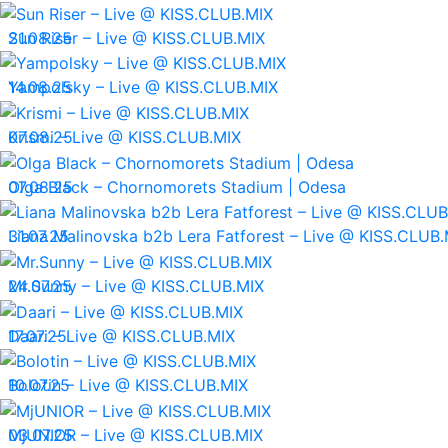
21.08.25
Sun Riser – Live @ KISS.CLUB.MIX
14.08.25
Yampolsky – Live @ KISS.CLUB.MIX
07.08.25
Krismi – Live @ KISS.CLUB.MIX
07.08.25
Olga Black – Chornomorets Stadium | Odesa
31.07.25
Liana Malinovska b2b Lera Fatforest – Live @ KISS.CLUB.
24.07.25
Mr.Sunny – Live @ KISS.CLUB.MIX
17.07.25
Daari – Live @ KISS.CLUB.MIX
10.07.25
Bolotin – Live @ KISS.CLUB.MIX
03.07.25
MjUNIOR – Live @ KISS.CLUB.MIX