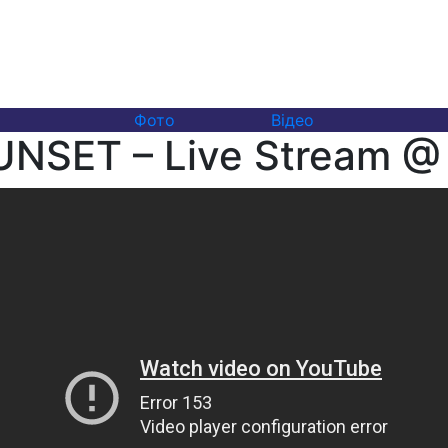
Фото
Відео
NSET – Live Stream @