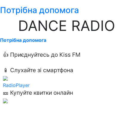
Потрібна допомога
DANCE RADIO
Потрібна допомога
👍 Приєднуйтесь до Kiss FM
📱 Слухайте зі смартфона
RadioPlayer
🎫 Купуйте квитки онлайн