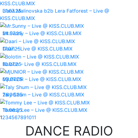
31.07.25
Liana Malinovska b2b Lera Fatforest – Live @
KISS.CLUB.MIX
24.07.25
Mr.Sunny – Live @ KISS.CLUB.MIX
17.07.25
Daari – Live @ KISS.CLUB.MIX
10.07.25
Bolotin – Live @ KISS.CLUB.MIX
03.07.25
MjUNIOR – Live @ KISS.CLUB.MIX
26.06.25
Taly Shum – Live @ KISS.CLUB.MIX
19.06.25
Tommy Lee – Live @ KISS.CLUB.MIX
1
2
3
4
5
6
7
8
9
10
11
DANCE RADIO