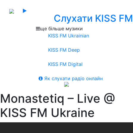
Слухати KISS FM
ще більше музики
KISS FM Ukrainian
KISS FM Deep
KISS FM Digital
Як слухати радіо онлайн
Monastetiq – Live @
KISS FM Ukraine