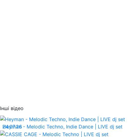
Інші відео
24.07.26
Heyman - Melodic Techno, Indie Dance | LIVE dj set