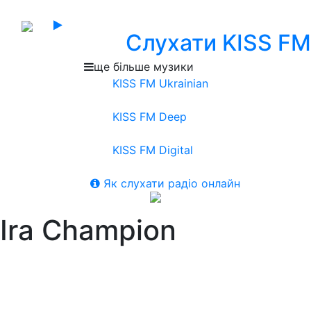
Слухати KISS FM
ще більше музики
KISS FM Ukrainian
KISS FM Deep
KISS FM Digital
Як слухати радіо онлайн
Ira Champion