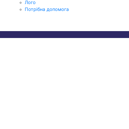
Лого
Потрібна допомога