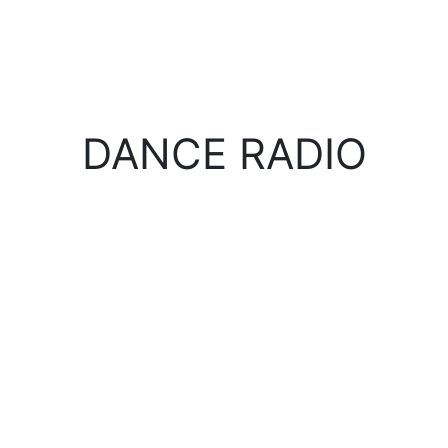
DANCE RADIO