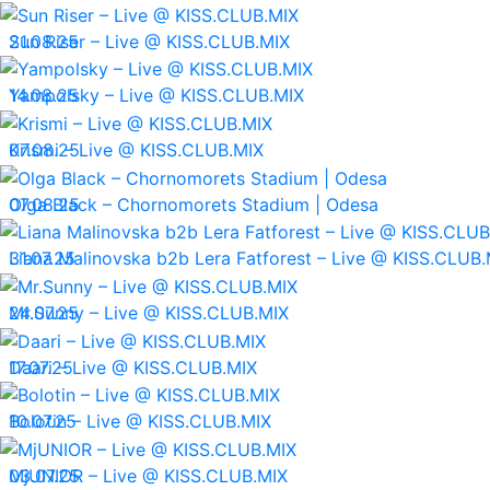
21.08.25
Sun Riser – Live @ KISS.CLUB.MIX
14.08.25
Yampolsky – Live @ KISS.CLUB.MIX
07.08.25
Krismi – Live @ KISS.CLUB.MIX
07.08.25
Olga Black – Chornomorets Stadium | Odesa
31.07.25
Liana Malinovska b2b Lera Fatforest – Live @ KISS.CLUB.
24.07.25
Mr.Sunny – Live @ KISS.CLUB.MIX
17.07.25
Daari – Live @ KISS.CLUB.MIX
10.07.25
Bolotin – Live @ KISS.CLUB.MIX
03.07.25
MjUNIOR – Live @ KISS.CLUB.MIX