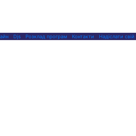
лайн
Djs
Розклад програм
Контакти
Надіслати свій