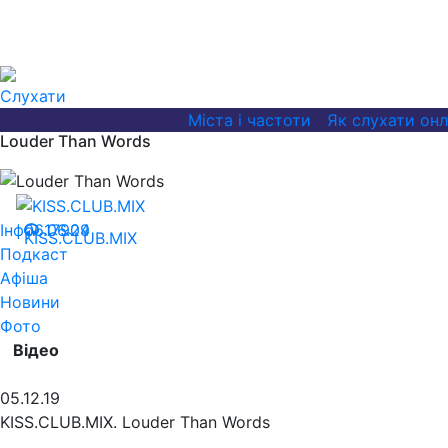
Слухати
Міста і частоти
Як слухати он
Louder Than Words
Інфо
06.06.24
17909
KISS.CLUB.MIX
Подкаст
Афіша
Новини
Фото
Відео
05.12.19
KISS.CLUB.MIX. Louder Than Words