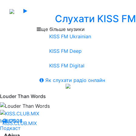
Слухати KISS FM
ще більше музики
KISS FM Ukrainian
KISS FM Deep
KISS FM Digital
Як слухати радіо онлайн
Louder Than Words
Інфо
06.06.24
17908
KISS.CLUB.MIX
Подкаст
Афіша