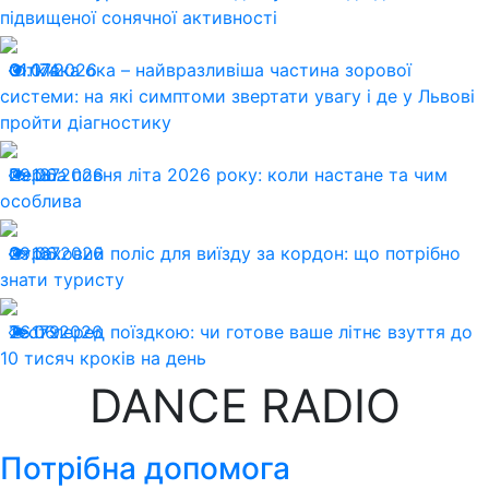
підвищеної сонячної активності
01.07.2026
Сітківка ока – найвразливіша частина зорової
174
системи: на які симптоми звертати увагу і де у Львові
пройти діагностику
29.06.2026
Перша повня літа 2026 року: коли настане та чим
187
особлива
29.06.2026
Страховий поліс для виїзду за кордон: що потрібно
167
знати туристу
26.06.2026
Тест перед поїздкою: чи готове ваше літнє взуття до
179
10 тисяч кроків на день
DANCE RADIO
Потрібна допомога