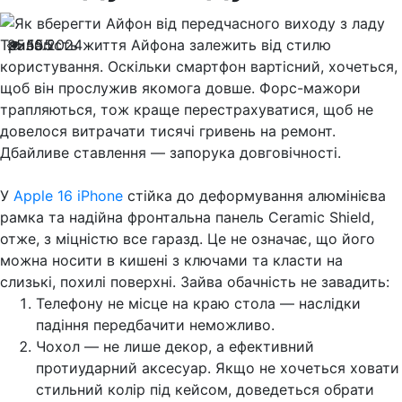
Тривалість життя Айфона залежить від стилю
25.10.2024
555
користування. Оскільки смартфон вартісний, хочеться,
щоб він прослужив якомога довше. Форс-мажори
трапляються, тож краще перестрахуватися, щоб не
довелося витрачати тисячі гривень на ремонт.
Дбайливе ставлення — запорука довговічності.
У
Apple 16 iPhone
стійка до деформування алюмінієва
рамка та надійна фронтальна панель Ceramic Shield,
отже, з міцністю все гаразд. Це не означає, що його
можна носити в кишені з ключами та класти на
слизькі, похилі поверхні. Зайва обачність не завадить:
Телефону не місце на краю стола — наслідки
падіння передбачити неможливо.
Чохол — не лише декор, а ефективний
протиударний аксесуар. Якщо не хочеться ховати
стильний колір під кейсом, доведеться обрати