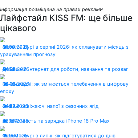
Інформація розміщена на правах реклами
Лайфстайл KISS FM: ще більше
цікавого
07.08.2026
Магнітні бурі в серпні 2026: як спланувати місяць з
30
урахуванням прогнозу
04.08.2026
Домашній інтернет для роботи, навчання та розваг
52
04.08.2026
ТБ сьогодні: як змінюється телебачення в цифрову
40
епоху
24.07.2026
Смачні освіжаючі напої з сезонних ягід
93
22.07.2026
Автономність та зарядка iPhone 18 Pro Max
107
13.07.2026
Магнітні бурі в липні: як підготуватися до днів
200