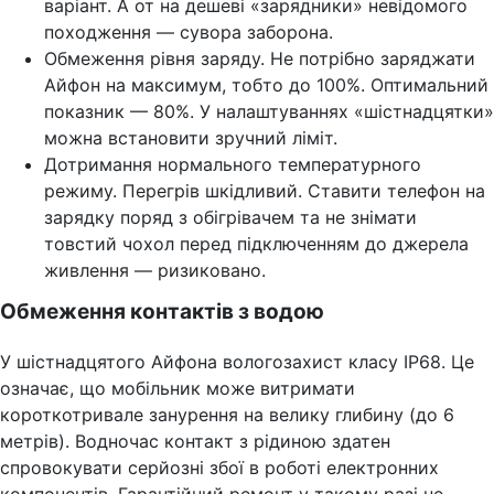
варіант. А от на дешеві «зарядники» невідомого
походження — сувора заборона.
Обмеження рівня заряду. Не потрібно заряджати
Айфон на максимум, тобто до 100%. Оптимальний
показник — 80%. У налаштуваннях «шістнадцятки»
можна встановити зручний ліміт.
Дотримання нормального температурного
режиму. Перегрів шкідливий. Ставити телефон на
зарядку поряд з обігрівачем та не знімати
товстий чохол перед підключенням до джерела
живлення — ризиковано.
Обмеження контактів з водою
У шістнадцятого Айфона вологозахист класу IP68. Це
означає, що мобільник може витримати
короткотривале занурення на велику глибину (до 6
метрів). Водночас контакт з рідиною здатен
спровокувати серйозні збої в роботі електронних
компонентів. Гарантійний ремонт у такому разі не