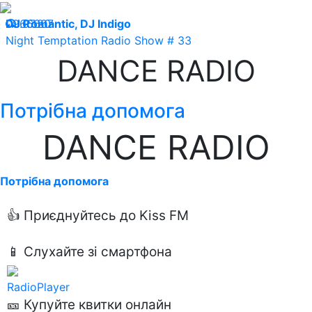
09.07.20
DJ Romantic, DJ Indigo
66607
Night Temptation Radio Show # 33
DANCE RADIO
Потрібна допомога
DANCE RADIO
Потрібна допомога
👍 Приєднуйтесь до Kiss FM
📱 Слухайте зі смартфона
RadioPlayer
🎫 Купуйте квитки онлайн