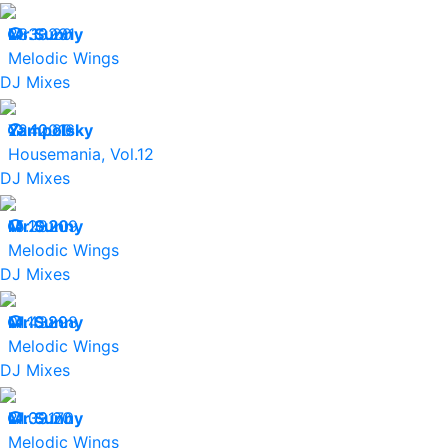
23.10.20
Mr.Sunny
33231
Melodic Wings
DJ Mixes
22.10.20
Yampolsky
42016
Housemania, Vol.12
DJ Mixes
15.10.20
Mr.Sunny
28209
Melodic Wings
DJ Mixes
01.10.20
Mr.Sunny
43898
Melodic Wings
DJ Mixes
21.09.20
Mr.Sunny
33170
Melodic Wings