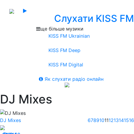
Слухати KISS FM
ще більше музики
KISS FM Ukrainian
KISS FM Deep
KISS FM Digital
Як слухати радіо онлайн
DJ Mixes
DJ Mixes
6
7
8
9
10
11
12
13
14
15
16