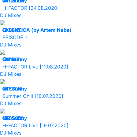
24.08.20
MR.Sunny
10229
H-FACTOR [24.08.2020]
DJ Mixes
18.08.20
EKLEKTICA (by Artem Neba)
9416
EPISODE 1
DJ Mixes
11.08.20
MR.Sunny
7915
H-FACTOR Live [11.08.2020]
DJ Mixes
24.07.20
MR.Sunny
67140
Summer Chill [18.07.2020]
DJ Mixes
19.07.20
MR.Sunny
80458
H-FACTOR Live [19.07.2020]
DJ Mixes