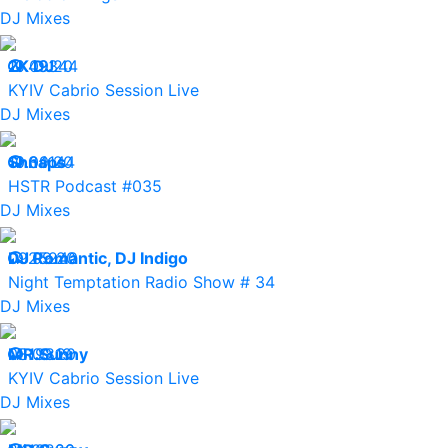
DJ Mixes
10.09.20
2K DJ
49344
KYIV Cabrio Session Live
DJ Mixes
10.09.20
Shnaps
34144
HSTR Podcast #035
DJ Mixes
09.09.20
DJ Romantic, DJ Indigo
25240
Night Temptation Radio Show # 34
DJ Mixes
08.09.20
MR.Sunny
19819
KYIV Cabrio Session Live
DJ Mixes