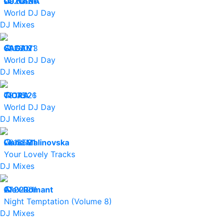
09.03.21
DJ NANA
20530
World DJ Day
DJ Mixes
09.03.21
SAGAN
28073
World DJ Day
DJ Mixes
09.03.21
TIORA
14526
World DJ Day
DJ Mixes
08.03.21
Liana Malinovska
18581
Your Lovely Tracks
DJ Mixes
27.02.21
Alex Romant
29001
Night Temptation (Volume 8)
DJ Mixes