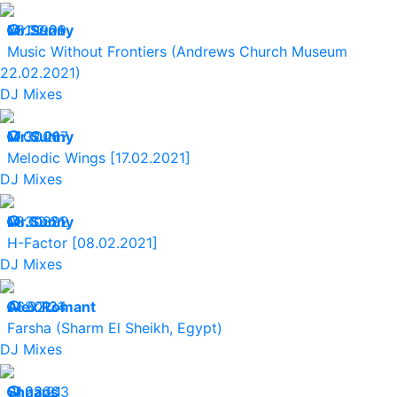
26.02.21
Mr.Sunny
19909
Music Without Frontiers (Andrews Church Museum
22.02.2021)
DJ Mixes
17.02.21
Mr.Sunny
30067
Melodic Wings [17.02.2021]
DJ Mixes
08.02.21
Mr.Sunny
30892
H-Factor [08.02.2021]
DJ Mixes
06.02.21
Alex Romant
30134
Farsha (Sharm El Sheikh, Egypt)
DJ Mixes
01.02.21
Shnaps
23203