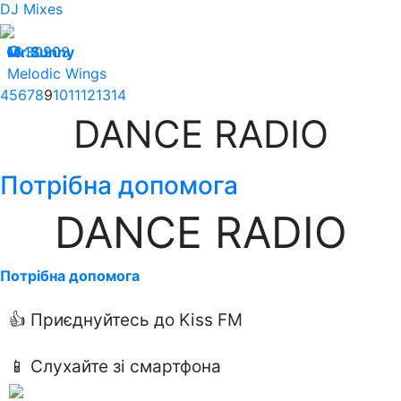
DJ Mixes
16.12.20
Mr.Sunny
30903
Melodic Wings
4
5
6
7
8
9
10
11
12
13
14
DANCE RADIO
Потрібна допомога
DANCE RADIO
Потрібна допомога
👍 Приєднуйтесь до Kiss FM
📱 Слухайте зі смартфона