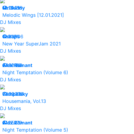
12.01.21
Mr.Sunny
14438
Melodic Wings [12.01.2021]
DJ Mixes
11.01.21
Shnaps
20906
New Year SuperJam 2021
DJ Mixes
24.12.20
Alex Romant
30186
Night Temptation (Volume 6)
DJ Mixes
22.12.20
Yampolsky
26303
Housemania, Vol.13
DJ Mixes
21.12.20
Alex Romant
25179
Night Temptation (Volume 5)