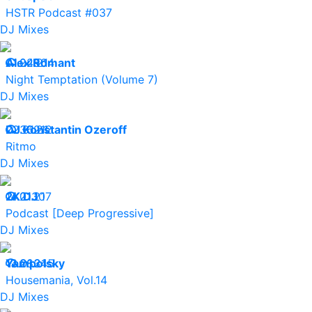
HSTR Podcast #037
DJ Mixes
01.02.21
Alex Romant
24504
Night Temptation (Volume 7)
DJ Mixes
22.01.21
DJ Konstantin Ozeroff
36212
Ritmo
DJ Mixes
14.01.21
2K DJ
21307
Podcast [Deep Progressive]
DJ Mixes
13.01.21
Yampolsky
28345
Housemania, Vol.14
DJ Mixes