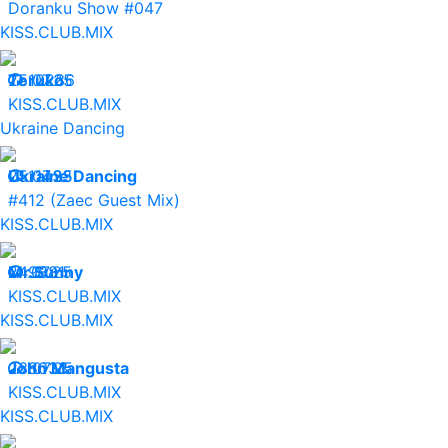
Doranku Show #047
KISS.CLUB.MIX
25.07.25
Teruko
12236
KISS.CLUB.MIX
Ukraine Dancing
25.07.25
Ukraine Dancing
11433
#412 (Zaec Guest Mix)
KISS.CLUB.MIX
24.07.25
Mr.Sunny
9881
KISS.CLUB.MIX
KISS.CLUB.MIX
23.07.25
John Mangusta
8033
KISS.CLUB.MIX
KISS.CLUB.MIX