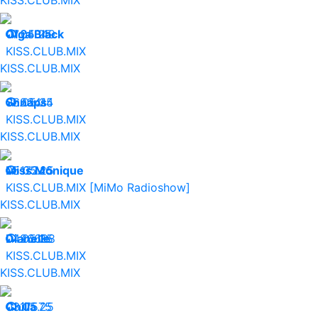
KISS.CLUB.MIX
07.05.25
Olga Black
24049
KISS.CLUB.MIX
KISS.CLUB.MIX
06.05.25
Shnaps
23414
KISS.CLUB.MIX
KISS.CLUB.MIX
05.05.25
Miss Monique
17246
KISS.CLUB.MIX [MiMo Radioshow]
KISS.CLUB.MIX
04.05.25
Dianelle
26698
KISS.CLUB.MIX
KISS.CLUB.MIX
03.05.25
Chilla
17575