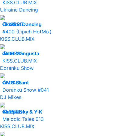
KISS.CLUB.MIX
Ukraine Dancing
02.05.25
Ukraine Dancing
19855
#400 (Lipich HotMix)
KISS.CLUB.MIX
02.05.25
John Mangusta
19322
KISS.CLUB.MIX
Doranku Show
01.05.25
DMC Grant
11461
Doranku Show #041
DJ Mixes
01.05.25
Yampolsky & Y:K
17423
Melodic Tales 013
KISS.CLUB.MIX