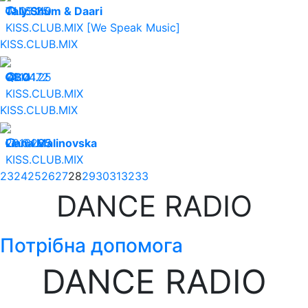
01.05.25
Taly Shum & Daari
16340
KISS.CLUB.MIX [We Speak Music]
KISS.CLUB.MIX
30.04.25
QBO
14172
KISS.CLUB.MIX
KISS.CLUB.MIX
29.04.25
Liana Malinovska
16263
KISS.CLUB.MIX
23
24
25
26
27
28
29
30
31
32
33
DANCE RADIO
Потрібна допомога
DANCE RADIO