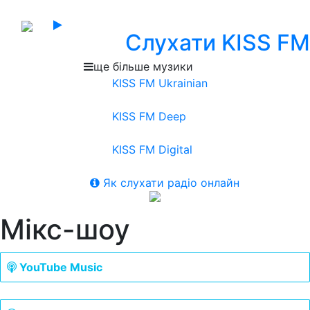
Слухати KISS FM
ще більше музики
KISS FM Ukrainian
KISS FM Deep
KISS FM Digital
Як слухати радіо онлайн
Мікс-шоу
YouTube Music