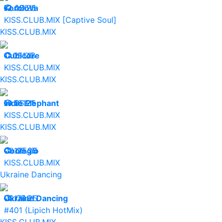
12.05.25
Korolova
40011
KISS.CLUB.MIX [Captive Soul]
KISS.CLUB.MIX
11.05.25
Cubicore
21148
KISS.CLUB.MIX
KISS.CLUB.MIX
10.05.25
Indie Elephant
16121
KISS.CLUB.MIX
KISS.CLUB.MIX
09.05.25
Coolegio
12530
KISS.CLUB.MIX
Ukraine Dancing
09.05.25
Ukraine Dancing
17481
#401 (Lipich HotMix)