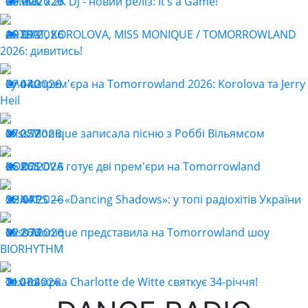
ReMOv x 2K DJ - новий реліз: It’s a Game!
29.07.2026
168
ARTBAT, KOROLOVA, MISS MONIQUE / TOMORROWLAND
29.07.2026
393
2026: дивитись!
Гучна прем'єра на Tomorrowland 2026: Korolova та Jerry
27.07.2026
440
Heil
Miss Monique записала пісню з Роббі Вільямсом
27.07.2026
257
KOROLOVA готує дві прем'єри на Tomorrowland
25.07.2026
265
SHNAPS — «Dancing Shadows»: у топі радіохітів України
22.07.2026
441
Miss Monique представила на Tomorrowland шоу
22.07.2026
266
BIORHYTHM
Техно-зірка Charlotte de Witte святкує 34-річчя!
21.07.2026
204