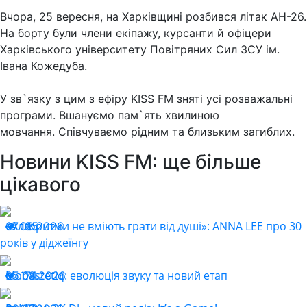
Вчора, 25 вересня, на Харківщині розбився літак АН-26.
На борту були члени екіпажу, курсанти й офіцери
Харківського університету Повітряних Сил ЗСУ ім.
Івана Кожедуба.
У зв`язку з цим з ефіру KISS FM зняті усі розважальні
програми. Вшануємо пам`ять хвилиною
мовчання. Співчуваємо рідним та близьким загиблих.
Новини KISS FM: ще більше
цікавого
«Алгоритми не вміють грати від душі»: ANNA LEE про 30
07.08.2026
185
років у діджеїнгу
Monastetiq: еволюція звуку та новий етап
05.08.2026
174