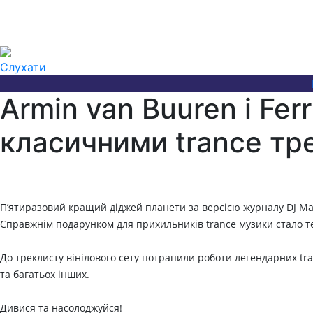
Слухати
Armin van Buuren і Fer
класичними trance тр
П’ятиразовий кращий діджей планети за версією журналу DJ Mag A
Справжнім подарунком для прихильників trance музики стало те
До треклисту вінілового сету потрапили роботи легендарних tranc
та багатьох інших.
Дивися та насолоджуйся!