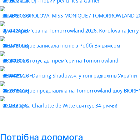
ReMOv x 2K DJ - новий реліз: It’s a Game!
29.07.2026
169
ARTBAT, KOROLOVA, MISS MONIQUE / TOMORROWLAND 202
29.07.2026
405
Гучна прем'єра на Tomorrowland 2026: Korolova та Jerry 
27.07.2026
442
Miss Monique записала пісню з Роббі Вільямсом
27.07.2026
258
KOROLOVA готує дві прем'єри на Tomorrowland
25.07.2026
270
SHNAPS — «Dancing Shadows»: у топі радіохітів України
22.07.2026
442
Miss Monique представила на Tomorrowland шоу BIOR
22.07.2026
266
Техно-зірка Charlotte de Witte святкує 34-річчя!
21.07.2026
205
Потрібна допомога