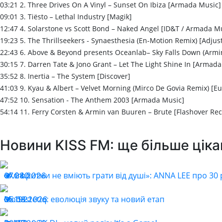
03:21 2. Three Drives On A Vinyl – Sunset On Ibiza [Armada Music]
09:01 3. Tiësto – Lethal Industry [Magik]
12:47 4. Solarstone vs Scott Bond – Naked Angel [ID&T / Armada M
19:23 5. The Thrillseekers - Synaesthesia (En-Motion Remix) [Adjus
22:43 6. Above & Beyond presents Oceanlab– Sky Falls Down (Arm
30:15 7. Darren Tate & Jono Grant – Let The Light Shine In [Armad
35:52 8. Inertia – The System [Discover]
41:03 9. Kyau & Albert – Velvet Morning (Mirco De Govia Remix) [E
47:52 10. Sensation - The Anthem 2003 [Armada Music]
54:14 11. Ferry Corsten & Armin van Buuren – Brute [Flashover Re
Новини KISS FM: ще більше ціка
«Алгоритми не вміють грати від душі»: ANNA LEE про 30 р
07.08.2026
240
Monastetiq: еволюція звуку та новий етап
05.08.2026
192