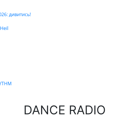
6: дивитись!
Heil
HYTHM
DANCE RADIO