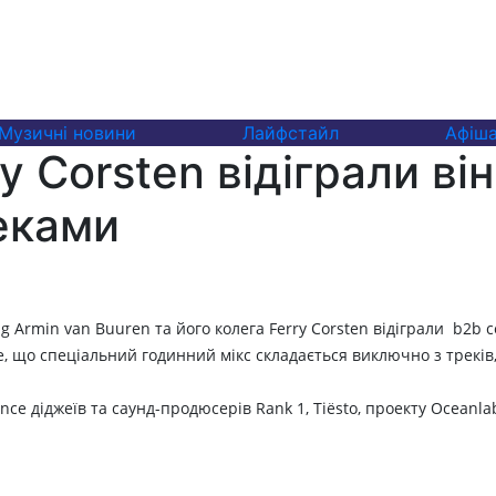
Музичні новини
Лайфстайл
Афіш
ry Corsten відіграли ві
еками
rmin van Buuren та його колега Ferry Corsten відіграли b2b сет
, що спеціальний годинний мікс складається виключно з треків
e діджеїв та саунд-продюсерів Rank 1, Tiësto, проекту Oceanlab 