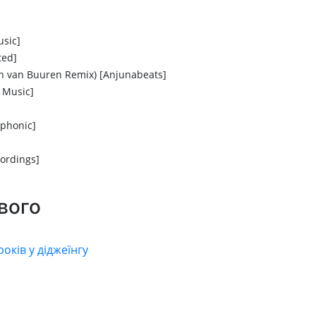
usic]
ted]
in van Buuren Remix) [Anjunabeats]
a Music]
uphonic]
cordings]
вого
оків у діджеїнгу