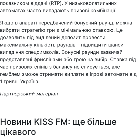
показником віддачі (RTP). У низьковолатильних
автоматах часто випадають призові комбінації.
Якщо в апараті передбачений бонусний раунд, можна
вибрати стратегію гри з мінімальною ставкою. Це
дозволить під виділений депозит провести
максимальну кількість раундів – підвищити шанси
випадіння спецсимволів. Бонусні раунди зазвичай
представлені фриспінами або грою на вибір. Ставка під
час призових спінів з балансу не списується, але
гемблем зможе отримати виплати в ігрові автомати від
1 гривні Україна.
Партнерський матеріал
Новини KISS FM: ще більше
цікавого