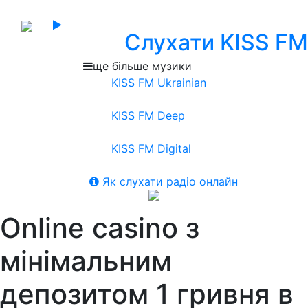
Слухати KISS FM
ще більше музики
KISS FM Ukrainian
KISS FM Deep
KISS FM Digital
Як слухати радіо онлайн
Online casino з
мінімальним
депозитом 1 гривня в