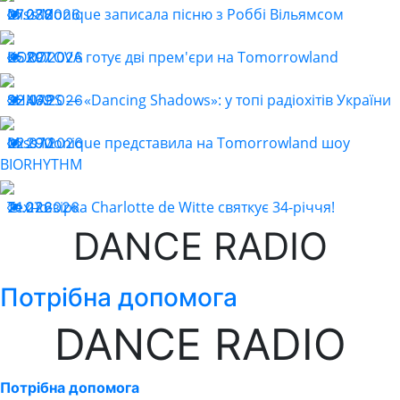
Miss Monique записала пісню з Роббі Вільямсом
27.07.2026
288
KOROLOVA готує дві прем'єри на Tomorrowland
25.07.2026
297
SHNAPS — «Dancing Shadows»: у топі радіохітів України
22.07.2026
469
Miss Monique представила на Tomorrowland шоу
22.07.2026
290
BIORHYTHM
Техно-зірка Charlotte de Witte святкує 34-річчя!
21.07.2026
226
DANCE RADIO
Потрібна допомога
DANCE RADIO
Потрібна допомога