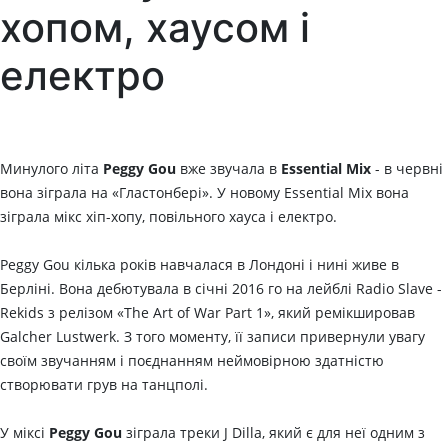
хопом, хаусом і
електро
Минулого літа
Peggy Gou
вже звучала в
Essential Mix
- в червні
вона зіграла на «Гластонбері». У новому Essential Mix вона
зіграла мікс хіп-хопу, повільного хауса і електро.
Peggy Gou кілька років навчалася в Лондоні і нині живе в
Берліні. Вона дебютувала в січні 2016 го на лейблі Radio Slave -
Rekids з релізом «The Art of War Part 1», який ремікшировав
Galcher Lustwerk. З того моменту, її записи привернули увагу
своїм звучанням і поєднанням неймовірною здатністю
створювати грув на танцполі.
У міксі
Peggy Gou
зіграла треки J Dilla, який є для неї одним з