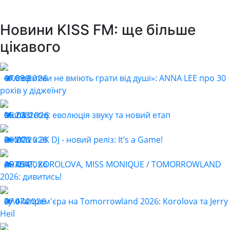
Новини KISS FM: ще більше
цікавого
«Алгоритми не вміють грати від душі»: ANNA LEE про 30
07.08.2026
399
років у діджеїнгу
Monastetiq: еволюція звуку та новий етап
05.08.2026
233
ReMOv x 2K DJ - новий реліз: It’s a Game!
29.07.2026
200
ARTBAT, KOROLOVA, MISS MONIQUE / TOMORROWLAND
29.07.2026
454
2026: дивитись!
Гучна прем'єра на Tomorrowland 2026: Korolova та Jerry
27.07.2026
474
Heil